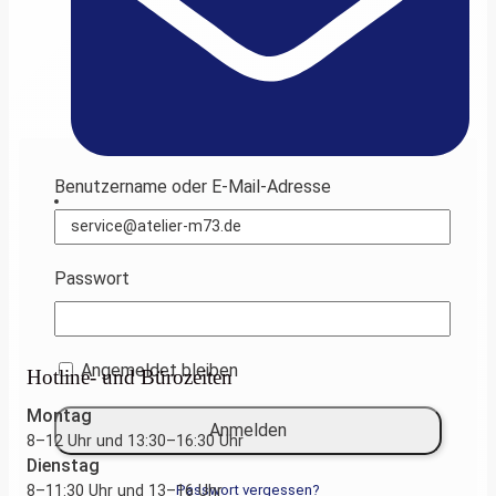
Benutzername oder E-Mail-Adresse
service@atelier-m73.de
Passwort
Angemeldet bleiben
Hotline- und Bürozeiten
Montag
8–12 Uhr und 13:30–16:30 Uhr
Dienstag
8–11:30 Uhr und 13–16 Uhr
Passwort vergessen?