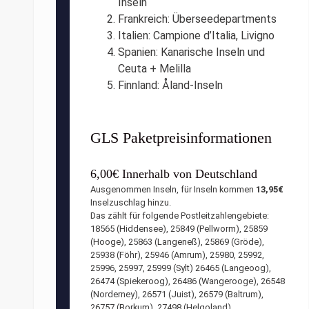
Inseln
Frankreich: Überseedepartments
Italien: Campione d’Italia, Livigno
Spanien: Kanarische Inseln und
Ceuta + Melilla
Finnland: Åland-Inseln
GLS Paketpreisinformationen
6,00€ Innerhalb von Deutschland
Ausgenommen Inseln, für Inseln kommen
13,95€
Inselzuschlag hinzu.
Das zählt für folgende Postleitzahlengebiete:
18565 (Hiddensee), 25849 (Pellworm), 25859
(Hooge), 25863 (Langeneß), 25869 (Gröde),
25938 (Föhr), 25946 (Amrum), 25980, 25992,
25996, 25997, 25999 (Sylt) 26465 (Langeoog),
26474 (Spiekeroog), 26486 (Wangerooge), 26548
(Norderney), 26571 (Juist), 26579 (Baltrum),
26757 (Borkum), 27498 (Helgoland).