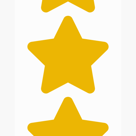
Kurzerhand hatte ich Melanie angerufen
und mich ausführlich von ihr beraten
lassen. Es wahr mehr als angenehm sich
mit ihr zu unterhalten, da sie sehr
kommunikativ ist und die
dementsprechende Fachexpertise
besitzt.
Der gewünschte GFK Dachhimmel, in
dunkel grauem Kunstleder, gesteppt mit
schwarzen Nähten, schaut echt
fantastisch aus und kam in nur 7
Werktagen an.
Ich kann die Arbeit von Melanie wirklich
jedem empfehlen, denn in der kurzen
Zeit, für so einen günstigen Preis und
diese super Qualität, wird es sehr sehr