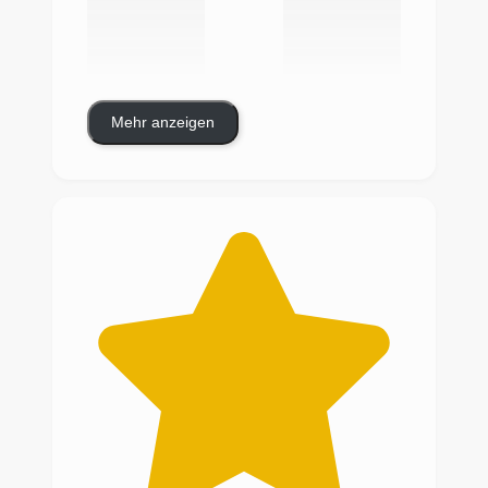
Mehr anzeigen
Nachdem auch bei meinem SLK der
Hydraulikzylinder undicht geworden ist
und den ganzen Dachhimmel verölt hat,
musste Ersatz her. Leider ist dieses Teil
bei Mercedes nicht mehr lieferbar, die
Gebrauchtteile im Netz sind entweder
auch stark verölt oder verschmutzt.
Dann bin ich bei meiner Suche auf Atelier
M73 gestoßen. Diese Firma fertigt den
Dachhimmel aus GFK an und bezieht ihn
dann nach Kundenwunsch. Ich habe mich
für das original grau entschieden und was