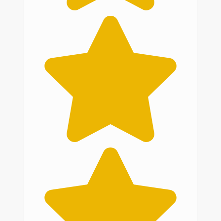
kann man sagen? Es sieht super aus. Die
Verarbeitung ist einwandfrei-TOP
Handwerksarbeit.
Auch der telefonische Kontakt mit Frau
Schwarzer war sehr angenehm – super
Beratung. Ich werde Atelier M73 auf
jeden Fall weiterempfehlen.
Ich hänge noch ein paar Fotos mit an,
damit jeder diesen Dachhimmel
bewundern kann.