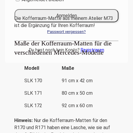
Die Kofferraum-Matte aus meinem Atelier M73
ist die Ergänzung für Ihren Kofferraum!
Passwort vergessen?
Maße der Kofferraum-Matten für die
Du hast noch kein Konto?
Registrieren
verschiedenen Mercedes-Modelle
Modell
Maße
SLK 170
91 cm x 42 cm
SLK 171
80 cm x 50 cm
SLK 172
92 cm x 60 cm
Hinweis:
Nur die Kofferraum-Matten für den
R170 und R171 haben eine Lasche, wie sie auf