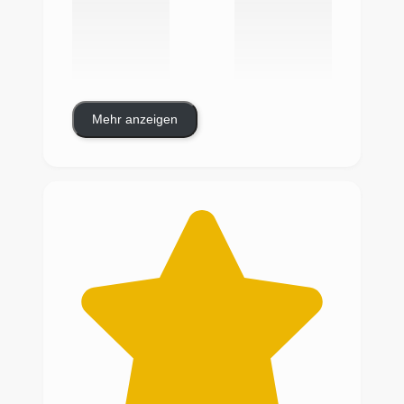
Mehr anzeigen
Ich bin mehr als begeistert, was Melanie
da vollbracht hat.
Ich habe für meinen SLK R170 einen
neuen Dachhimmel gesucht, da sich der
Stoff gelöst hatte und schon ein ganzes
Stück herunter hing.
Nach kurzer Suche bin ich dann auf die
Webseite von Melanie gestoßen, die
zum einen sehr ansprechend aussah und
zum anderen die Möglichkeit bietet, die
eigenen Wünsche individuell mit
einfließen zu lassen.