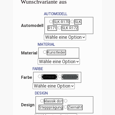
Wunschvariante aus
AUTOMODELL
SLK R170
SLK
Automodell
R171
SLK R172
MATERIAL
Kunstleder
Material
FARBE
Schwarz
Anthrazit
Farbe
DESIGN
klassik dot
Design
Steppprägung
Ziernaht