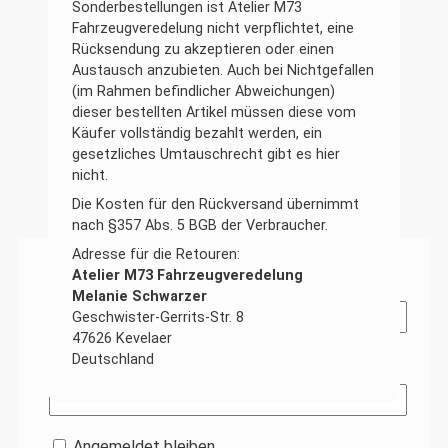
Sonderbestellungen ist Atelier M73
Fahrzeugveredelung nicht verpflichtet, eine
Rücksendung zu akzeptieren oder einen
Austausch anzubieten. Auch bei Nichtgefallen
(im Rahmen befindlicher Abweichungen)
dieser bestellten Artikel müssen diese vom
Käufer vollständig bezahlt werden, ein
gesetzliches Umtauschrecht gibt es hier
nicht.
Die Kosten für den Rückversand übernimmt
nach §357 Abs. 5 BGB der Verbraucher.
Adresse für die Retouren:
Atelier M73 Fahrzeugveredelung
Benutzername oder E-Mail-Adresse
Melanie Schwarzer
Geschwister-Gerrits-Str. 8
47626 Kevelaer
Deutschland
Passwort
Angemeldet bleiben