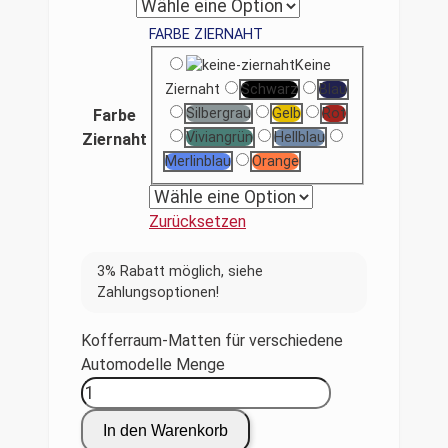
FARBE ZIERNAHT
Keine
Ziernaht
Schwarz
Blau
Silbergrau
Gelb
Rot
Farbe
Viviangrün
Hellblau
Ziernaht
Merlinblau
Orange
Zurücksetzen
Kofferraum-Matten für verschiedene
Automodelle Menge
In den Warenkorb