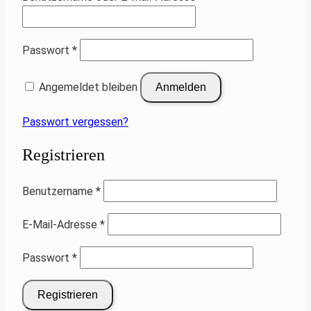
Erforderlich
Passwort
*
Angemeldet bleiben
Anmelden
Passwort vergessen?
Registrieren
Erforderlich
Benutzername
*
Erforderlich
E-Mail-Adresse
*
Erforderlich
Passwort
*
Registrieren